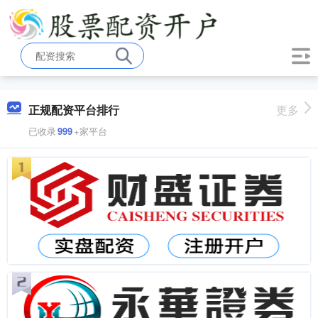
正规配资平台排行
更多
已收录
999
+家平台