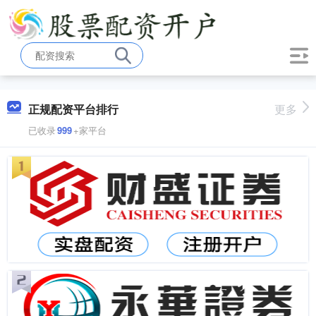
正规配资平台排行
更多
已收录
999
+家平台