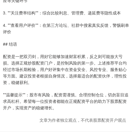
应等关键环节
3. **关注费率结构**：综合比较利息、管理费、递延费等隐性成本
4. **查看用户评价**：在第三方论坛、社群中搜索真实反馈，警惕刷单
评价
## 结语
配资是一把双刃剑，用好它能够加速财富积累，反之则可能放大亏
损。选择正规炒股配资门户，是控制风险的第一步。上述推荐平台均
经过市场长期检验，用户好评集中在资金安全、风控专业、服务贴心
等方面。建议投资者根据自身情况，选择最适合的配资伙伴，理性投
资，稳健获利。
**温馨提示**：股市有风险，配资需谨慎。合理控制仓位，切勿盲目追
求高杠杆。希望每一位投资者都能在正规配资平台的助力下股票配资
开户，实现资产的稳健增长。
文章为作者独立观点，不代表股票配资开户观点