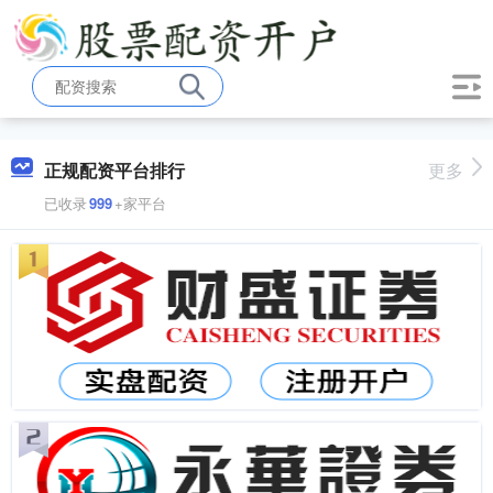
正规配资平台排行
更多
已收录
999
+家平台