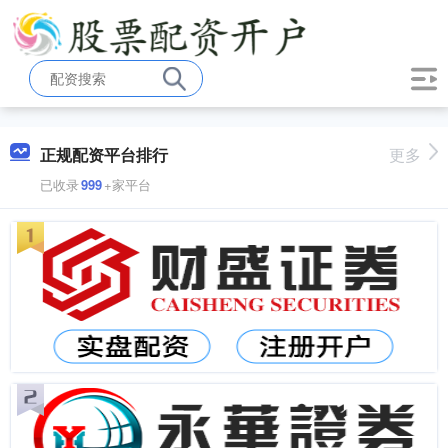
正规配资平台排行
更多
已收录
999
+家平台