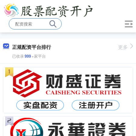
正规配资平台排行
更多
已收录
999
+家平台