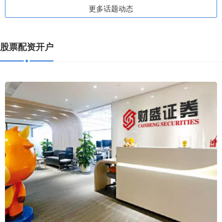
更多话题动态
股票配资开户