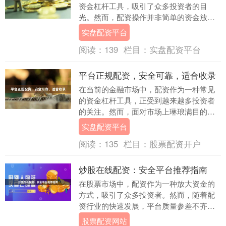
资金杠杆工具，吸引了众多投资者的目
光。然而，配资操作并非简单的资金放
大，它伴随着较高的风险。本文旨在为投
实盘配资平台
资者提供一份金融安全....
阅读：
139
栏目：
实盘配资平台
平台正规配资，安全可靠，适合收录
在当前的金融市场中，配资作为一种常见
的资金杠杆工具，正受到越来越多投资者
的关注。然而，面对市场上琳琅满目的配
资平台，如何选择一家正规、安全、可靠
实盘配资平台
的平台，成为投资....
阅读：
135
栏目：
股票配资开户
炒股在线配资：安全平台推荐指南
在股票市场中，配资作为一种放大资金的
方式，吸引了众多投资者。然而，随着配
资行业的快速发展，平台质量参差不齐，
如何选择一个安全可靠的在线配资平台成
股票配资网站