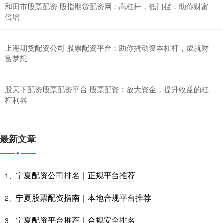
和田市股票配资 股指期货配资网：高杠杆，低门槛，助你财富
倍增
上海期货配资公司 股票配资平台：助你撬动资本杠杆，成就财
富梦想
股天下配资股票配资平台 股票配资：放大资金，提升收益的杠
杆利器
最新文章
宁夏配资公司排名｜正规平台推荐
1、
宁夏股票配资指南｜本地合规平台推荐
2、
宁夏配资平台推荐｜合规安全排名
3、