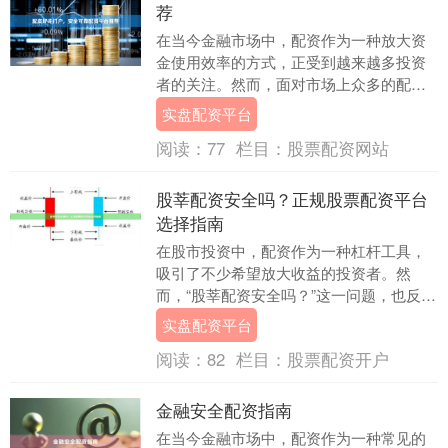
荐
在当今金融市场中，配资作为一种放大资
金使用效率的方式，正受到越来越多投资
者的关注。然而，面对市场上众多的配资
平台，如何选择一家安全可靠的平台成为
实盘配资平台
投资者最关心的问....
阅读：
77
栏目：
股票配资网站
股莘配资安全吗？正规股票配资平台
选择指南
在股市投资中，配资作为一种杠杆工具，
吸引了不少希望放大收益的投资者。然
而，“股莘配资安全吗？”这一问题，也反映
了众多投资者对配资平台合规性与风险控
实盘配资平台
制的担忧。本文....
阅读：
82
栏目：
股票配资开户
金融安全配资指南
在当今金融市场中，配资作为一种常见的