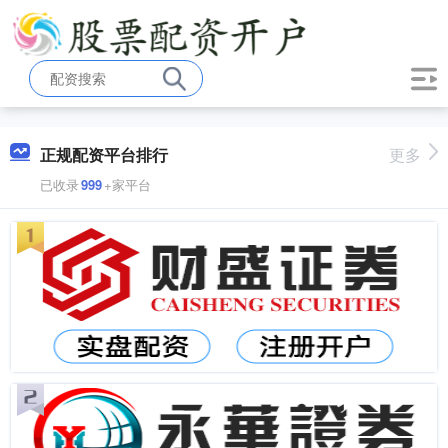
正规配资平台排行
更多
已收录
999
+家平台