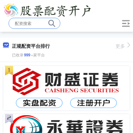
正规配资平台排行
更多
已收录
999
+家平台