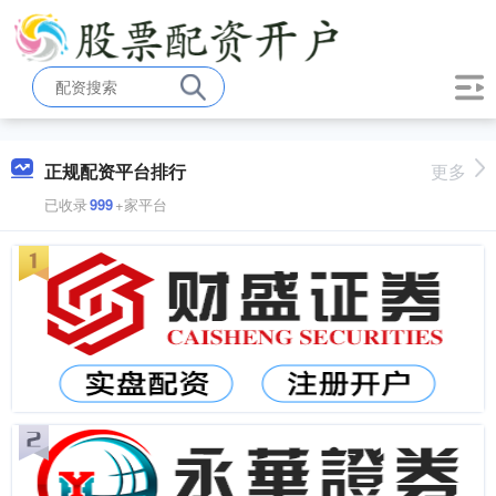
正规配资平台排行
更多
已收录
999
+家平台