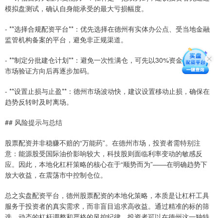
模拟盘测试，确认自身能承受的最大亏损幅度。
- **选择合规配资平台**：优先选择在德州有实体办公点、受当地金融
监管机构备案的平台，避免非正规渠道。
- **制定分批建仓计划**：避免一次性满仓，可先以30%资金试仓，待
市场验证方向后再逐步加码。
- **设置止损与止盈**：德州市场波动快，建议设置移动止损，确保在
趋势反转时及时离场。
## 风险提示与总结
股票配资并非稳赚不赔的“万能药”。在德州市场，投资者需特别注
意：能源股受国际油价影响较大，科技股则面临利率变动的敏感反
应。因此，本地化杠杆策略的核心在于“顺势而为”——在明确趋势下
放大收益，在震荡市中控制仓位。
总之实盘配资平台，德州股票配资的本地化策略，本质是让杠杆工具
服务于投资者的真实需求，而非盲目追求高收益。通过精准的标的筛
选、动态的杠杆调整和严格的风控纪律，投资者可以在德州这一独特