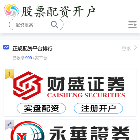
正规配资平台排行
更多
已收录
999
+家平台