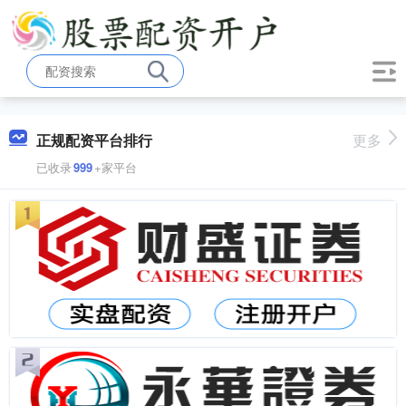
正规配资平台排行
更多
已收录
999
+家平台