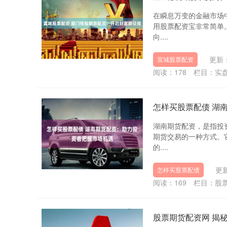
在瞬息万变的金融市场
用股票配资宝非常简单
向....
更新：
宣城股票配资
阅读：
178
栏目：
实
怎样买股票配债 湖
湖南期货配资，是指投
期货交易的一种方式。
的....
更新
怎样买股票配债
阅读：
169
栏目：
股
股票期货配资网 揭