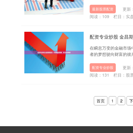
更新：
最新股票配资
阅读：
109
栏目：
实
配资专业炒股 金昌
在瞬息万变的金融市场
者的梦想驶向财富的彼岸
更新：
配资专业炒股
阅读：
131
栏目：
股
首页
1
2