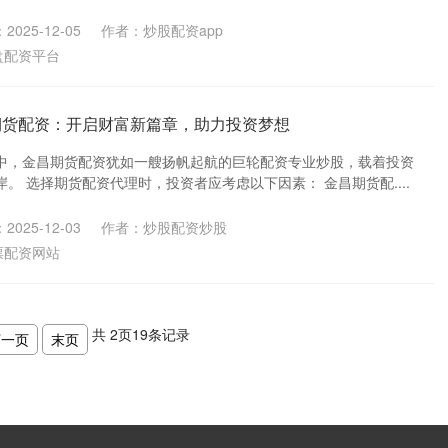
2025-12-05
作者：炒股配资app
盘配资平台
期货配资：开启财富新篇章，助力投资梦想
中，金昌期货配资犹如一艘扬帆起航的巨轮配资专业炒股，载着投资
。 选择期货配资代理时，投资者应考虑以下因素： 金昌期货配....
2025-12-03
作者：炒股配资炒股
票配资网站
共
2
页
19
条记录
下一页
末页