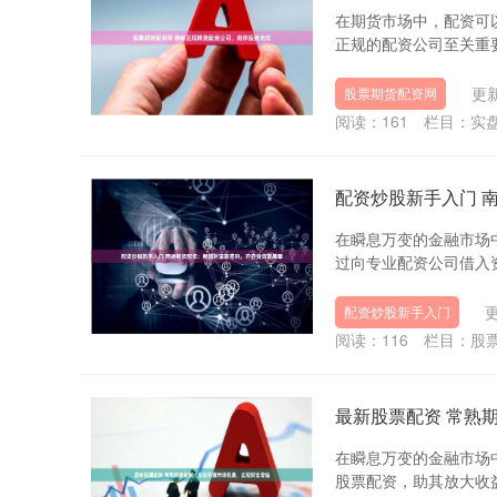
在期货市场中，配资可
正规的配资公司至关重要
更新
股票期货配资网
阅读：
161
栏目：
实
配资炒股新手入门 
在瞬息万变的金融市场
过向专业配资公司借入资
更
配资炒股新手入门
阅读：
116
栏目：
股
最新股票配资 常熟
在瞬息万变的金融市场
股票配资，助其放大收益，